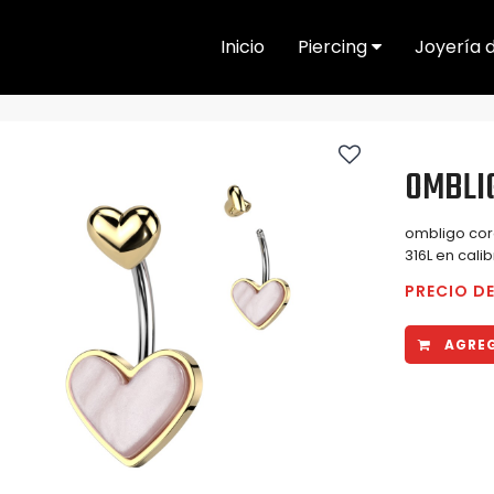
Inicio
Piercing
Joyería 
OMBLI
ombligo cor
316L en cali
PRECIO DE
AGREG