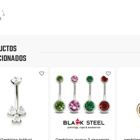
UCTOS
CIONADOS
Ombligo trébol
Ombligo acero 2 zirconias
ombligo