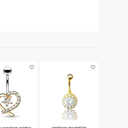
 corazon centro
ombligo medallón