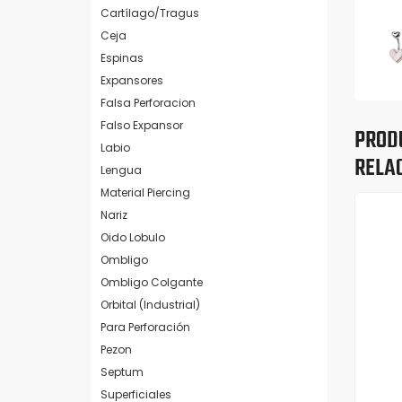
Cartílago/Tragus
Ceja
Espinas
Expansores
Falsa Perforacion
Falso Expansor
PROD
Labio
RELA
Lengua
Material Piercing
Nariz
Oido Lobulo
Ombligo
Ombligo Colgante
Orbital (Industrial)
Para Perforación
Pezon
Septum
Superficiales