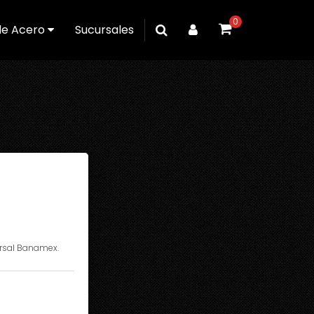
0
de Acero
Sucursales
ursal Banamex.