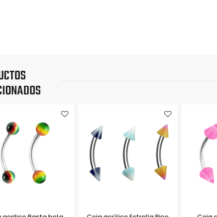
UCTOS
CIONADOS
 acrilico Rasta bola
Ceja acrílico Estrella Pico
Ceja a