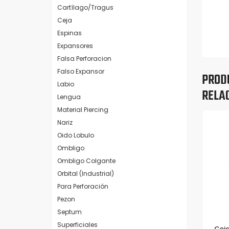
Cartílago/Tragus
Ceja
Espinas
Expansores
Falsa Perforacion
Falso Expansor
PROD
Labio
RELA
Lengua
Material Piercing
Nariz
Oido Lobulo
Ombligo
Ombligo Colgante
Orbital (Industrial)
Para Perforación
Pezon
Septum
Superficiales
Ceja