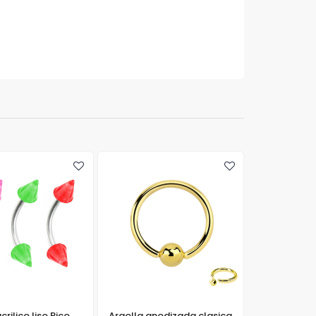
crilico liso Pico
Argolla anodizada clasica