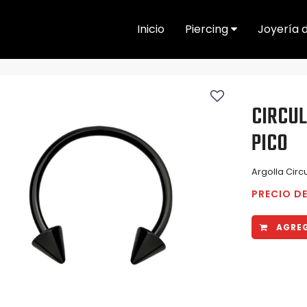
Inicio
Piercing
Joyería 
CIRCU
PICO
Argolla Circ
PRECIO D
AGREG